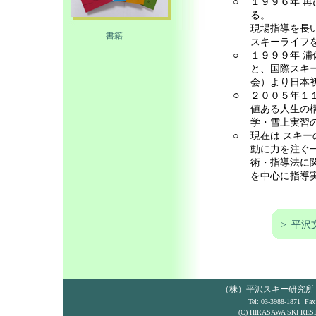
○
１９９６年 
る。
現場指導を長
書籍
スキーライフ
○
１９９９年 
と、国際スキ
会）より日本
○
２００５年１
値ある人生の
学・雪上実習
○
現在は スキ
動に力を注ぐ
術・指導法に
を中心に指導
>
平沢
（株）平沢スキー研究所 〒17
Tel: 03-3988-1871 Fax
(C) HIRASAWA SKI RES