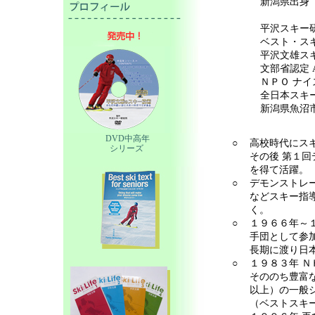
新潟県出身
平沢スキー
ベスト・ス
平沢文雄ス
文部省認定 
ＮＰＯ ナイ
全日本スキー
新潟県魚沼
DVD中高年
○
高校時代にス
シリーズ
その後 第１
を得て活躍。
○
デモンストレ
などスキー指
く。
○
１９６６年～
手団として参
長期に渡り日
○
１９８３年 
そののち豊富
以上）の一般
（ベストスキ