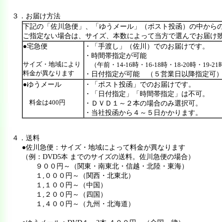
３．お届け方法
下記の「佐川急便」、「ゆうメール」（ポスト投函）の中から
ご指定ない場合は、サイズ、本数によって当方で選んでお届け
●宅急便
・「手渡し」（佐川）でのお届けです。
・時間帯指定が可能
サイズ・地域により
（午前・14-16時・16-18時・18-20時・19-2
料金が異なります
・日付指定が可能 （５営業日以降指定可
●ゆうメール
・「ポスト投函」でのお届けです。
・「日付指定」「時間帯指定」は不可。
料金は400円
・ＤＶＤ１～２本の場合のみ選択可。
・当社投函から４～５日かかります。
４．送料
●佐川急便：サイズ・地域によって料金が異なります
（例：DVD5本 までのサイズの送料。佐川急便の場合）
９００円～（関東・南東北・信越・北陸・東海）
１,０００円～（関西・北東北）
１,１００円～（中国）
１,２００円～（四国）
１,４００円～（九州・北海道）